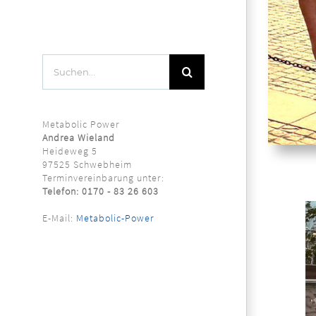
Suche
nach:
Metabolic Power
Andrea Wieland
Heideweg 5
97525 Schwebheim
Terminvereinbarung unter:
Telefon: 0170 - 83 26 603
E-Mail:
Metabolic-Power