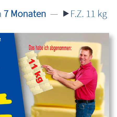
aten
—
⯈
F.Z. 11 kg abgen