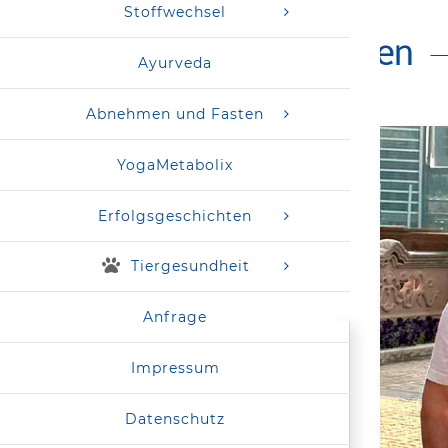
Stoffwechsel
nommen in
7 Monaten
— ⯈
F.Z
Ayurveda
Abnehmen und Fasten
YogaMetabolix
Erfolgsgeschichten
Tiergesundheit
Anfrage
Impressum
Datenschutz