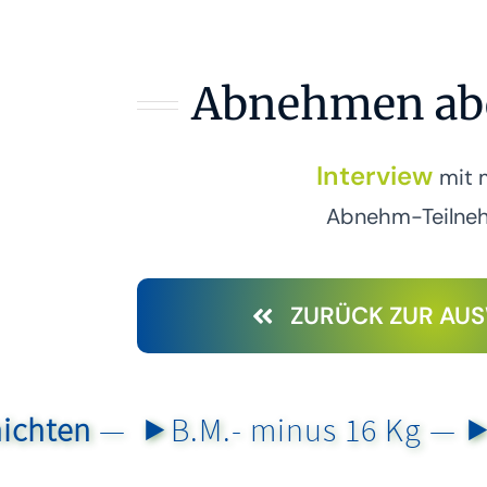
Abnehmen abe
Interview
mit 
Abnehm-Teilne
ZURÜCK ZUR AU
n
— ⯈
B.M.- minus 16 Kg
— ⯈
S.M. 