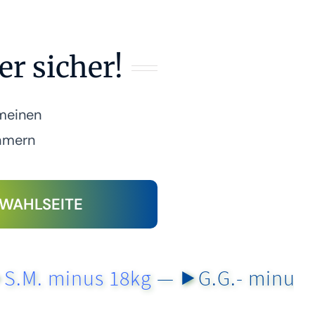
r sicher!
meinen
hmern
SWAHLSEITE
minus 18kg
— ⯈
G.G.- minus 12 Kg