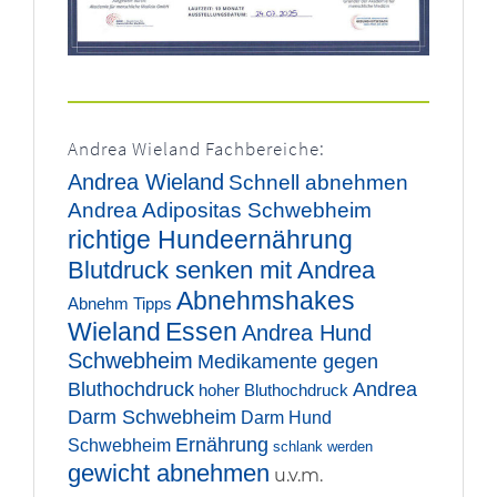
Andrea Wieland Fachbereiche:
Andrea Wieland
Schnell abnehmen
Andrea
Adipositas Schwebheim
richtige Hundeernährung
Blutdruck senken mit Andrea
Abnehmshakes
Abnehm Tipps
Wieland
Essen
Andrea Hund
Schwebheim
Medikamente gegen
Bluthochdruck
Andrea
hoher Bluthochdruck
Darm Schwebheim
Darm Hund
Ernährung
Schwebheim
schlank werden
gewicht abnehmen
u.v.m.