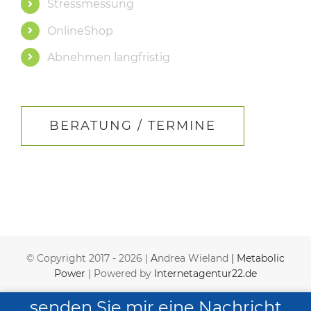
Stressmessung
OnlineShop
Abnehmen langfristig
BERATUNG / TERMINE
© Copyright 2017 -
2026 |
A
ndrea Wieland
| Metabolic
Power
| Powered by
Internetagentur22.de
Benutzerdefiniert
Benutzerdefiniert
senden Sie mir eine Nachricht